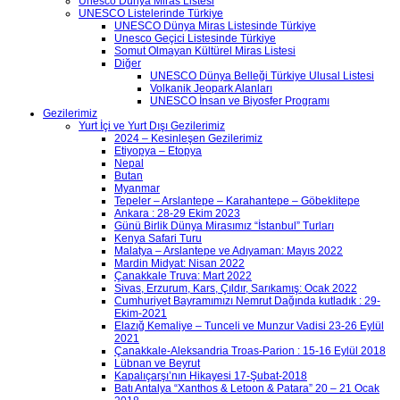
Unesco Dünya Miras Listesi
UNESCO Listelerinde Türkiye
UNESCO Dünya Miras Listesinde Türkiye
Unesco Geçici Listesinde Türkiye
Somut Olmayan Kültürel Miras Listesi
Diğer
UNESCO Dünya Belleği Türkiye Ulusal Listesi
Volkanik Jeopark Alanları
UNESCO İnsan ve Biyosfer Programı
Gezilerimiz
Yurt İçi ve Yurt Dışı Gezilerimiz
2024 – Kesinleşen Gezilerimiz
Etiyopya – Etopya
Nepal
Butan
Myanmar
Tepeler – Arslantepe – Karahantepe – Göbeklitepe
Ankara : 28-29 Ekim 2023
Günü Birlik Dünya Mirasımız “İstanbul” Turları
Kenya Safari Turu
Malatya – Arslantepe ve Adıyaman: Mayıs 2022
Mardin Midyat: Nisan 2022
Çanakkale Truva: Mart 2022
Sivas, Erzurum, Kars, Çıldır, Sarıkamış: Ocak 2022
Cumhuriyet Bayramımızı Nemrut Dağında kutladık : 29-
Ekim-2021
Elazığ Kemaliye – Tunceli ve Munzur Vadisi 23-26 Eylül
2021
Çanakkale-Aleksandria Troas-Parion : 15-16 Eylül 2018
Lübnan ve Beyrut
Kapalıçarşı’nın Hikayesi 17-Şubat-2018
Batı Antalya “Xanthos & Letoon & Patara” 20 – 21 Ocak