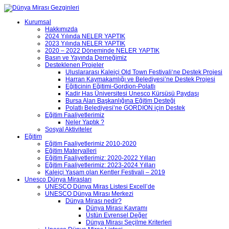
Kurumsal
Hakkımızda
2024 Yılında NELER YAPTIK
2023 Yılında NELER YAPTIK
2020 – 2022 Döneminde NELER YAPTIK
Basın ve Yayında Derneğimiz
Desteklenen Projeler
Uluslararası Kaleiçi Old Town Festivali‘ne Destek Projesi
Harran Kaymakamlığı ve Belediyesi’ne Destek Projesi
Eğiticinin Eğitimi-Gordion-Polatlı
Kadir Has Üniversitesi Unesco Kürsüsü Paydaşı
Bursa Alan Başkanlığına Eğitim Desteği
Polatlı Belediyesi’ne GORDION için Destek
Eğitim Faaliyetlerimiz
Neler Yaptık ?
Sosyal Aktiviteler
Eğitim
Eğitim Faaliyetlerimiz 2010-2020
Eğitim Materyalleri
Eğitim Faaliyetlerimiz: 2020-2022 Yılları
Eğitim Faaliyetlerimiz: 2023-2024 Yılları
Kaleiçi Yaşam olan Kentler Festivali – 2019
Unesco Dünya Mirasları
UNESCO Dünya Miras Listesi Excell’de
UNESCO Dünya Mirası Merkezi
Dünya Mirası nedir?
Dünya Mirası Kavramı
Üstün Evrensel Değer
Dünya Mirası Seçilme Kriterleri