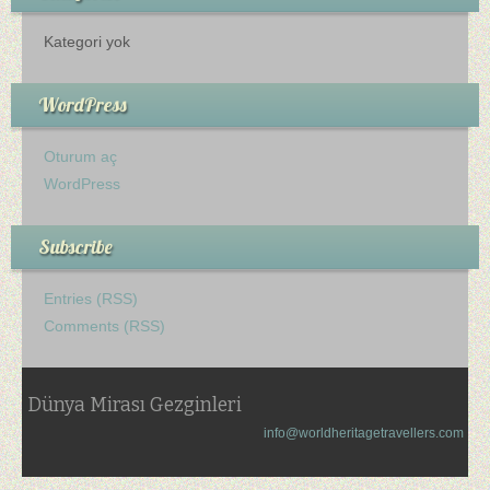
Kategori yok
WordPress
Oturum aç
WordPress
Subscribe
Entries (RSS)
Comments (RSS)
Dünya Mirası Gezginleri
info@worldheritagetravellers.com