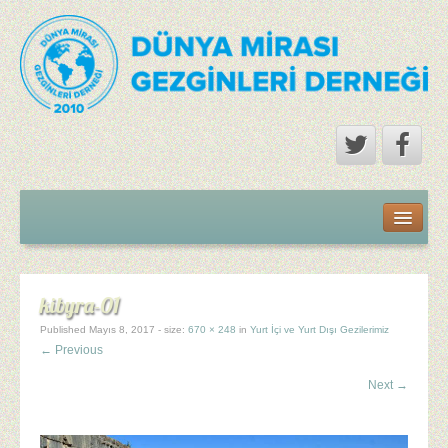
Kurumsal
Hakkımızda
kibyra-01
2024 Yılında NELER YAPTIK
Published
Mayıs 8, 2017
- size:
670 × 248
in
Yurt İçi ve Yurt Dışı Gezilerimiz
← Previous
2023 Yılında NELER YAPTIK
Next →
2020 – 2022 Döneminde NELER YAPTIK