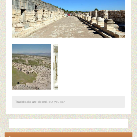
Basın ve Yayında Derneğimiz
Desteklenen Projeler
Uluslararası Kaleiçi Old Town Festivali‘ne Destek Projesi
Harran Kaymakamlığı ve Belediyesi’ne Destek Projesi
Eğiticinin Eğitimi-Gordion-Polatlı
Kadir Has Üniversitesi Unesco Kürsüsü Paydaşı
Bursa Alan Başkanlığına Eğitim Desteği
Polatlı Belediyesi’ne GORDION için Destek
Trackbacks are closed, but you can
Eğitim Faaliyetlerimiz
Neler Yaptık ?